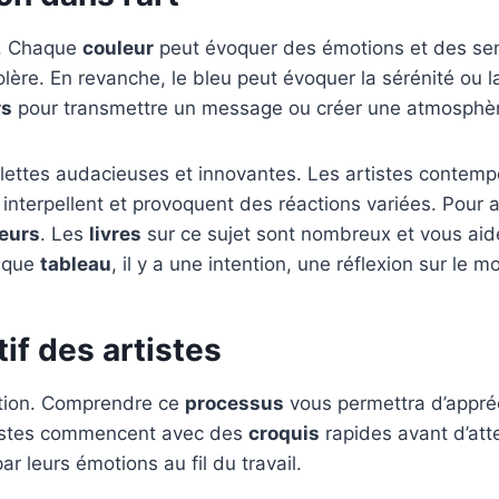
rt. Chaque
couleur
peut évoquer des émotions et des sen
olère. En revanche, le bleu peut évoquer la sérénité ou 
rs
pour transmettre un message ou créer une atmosphè
ttes audacieuses et innovantes. Les artistes contempor
 interpellent et provoquent des réactions variées. Pour 
eurs
. Les
livres
sur ce sujet sont nombreux et vous aide
haque
tableau
, il y a une intention, une réflexion sur le 
if des artistes
tion. Comprendre ce
processus
vous permettra d’appréc
tistes commencent avec des
croquis
rapides avant d’att
ar leurs émotions au fil du travail.