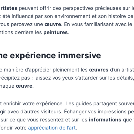
artistes
peuvent offrir des perspectives précieuses sur le
 été influencé par son environnement et son histoire pe
 vous percevez une
œuvre
. En vous familiarisant avec le
ntions derrière les
peintures
.
 une expérience immersive
te manière d’apprécier pleinement les
œuvres
d’un artist
récipitez pas ; laissez vos yeux s’attarder sur les détai
 chaque
œuvre
.
t enrichir votre expérience. Les guides partagent souv
ragir avec d’autres visiteurs. Échanger vos impressions p
sur ce que vous ressentez et sur les
informations
que 
fondir votre
appréciation de l’art
.