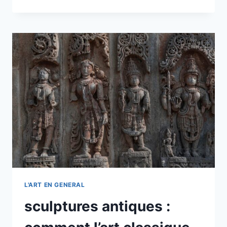
MÉDITERRANÉEN
:
INSPIRATIONS,
TECHNIQUES
ET
TENDANCES
À
SUIVRE
EN
2025
L'ART EN GENERAL
sculptures antiques :