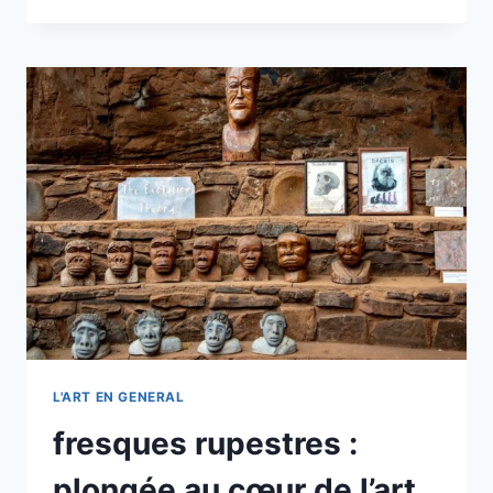
:
COMMENT
L’ART
CLASSIQUE
INFLUENCE
ENCORE
NOS
ESPACES
EN
2025
L'ART EN GENERAL
fresques rupestres :
plongée au cœur de l’art