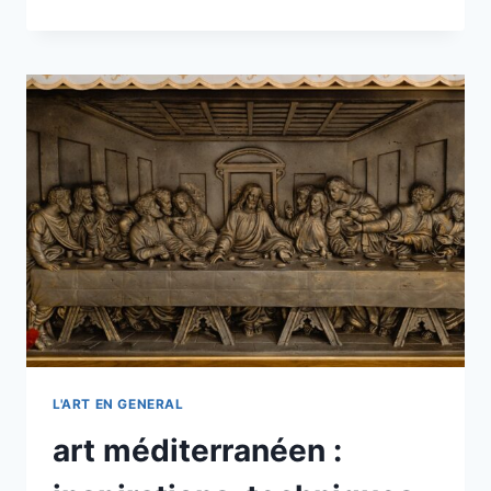
DANS
L’ART
:
COMMENT
LA
TECHNOLOGIE
TRANSFORME
LA
CRÉATION
ARTISTIQUE
EN
2025
?
L'ART EN GENERAL
art méditerranéen :