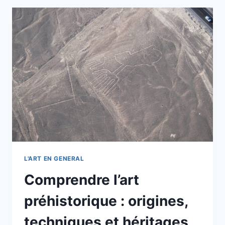
AU
CŒUR
DE
L’ART
PRÉHISTORIQUE
EN
2025
L'ART EN GENERAL
Comprendre l’art
préhistorique : origines,
techniques et héritages