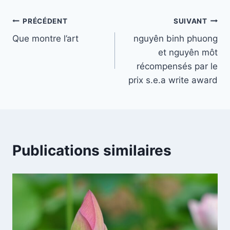
Navigation
PRÉCÉDENT
SUIVANT
Que montre l’art
nguyên binh phuong
de
et nguyên môt
l’article
récompensés par le
prix s.e.a write award
Publications similaires