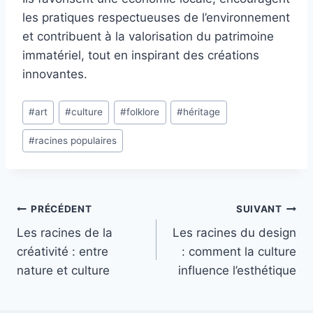
les pratiques respectueuses de l’environnement
et contribuent à la valorisation du patrimoine
immatériel, tout en inspirant des créations
innovantes.
Étiquettes
#
art
#
culture
#
folklore
#
héritage
de
#
racines populaires
la
publication :
Navigation
PRÉCÉDENT
SUIVANT
Les racines de la
Les racines du design
de
créativité : entre
: comment la culture
l’article
nature et culture
influence l’esthétique