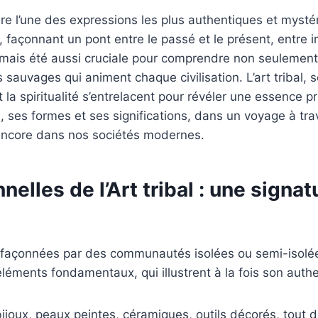
ure l’une des expressions les plus authentiques et mystér
façonnant un pont entre le passé et le présent, entre ins
mais été aussi cruciale pour comprendre non seulement la
ts sauvages qui animent chaque civilisation. L’art tribal,
t la spiritualité s’entrelacent pour révéler une essence pr
s, ses formes et ses significations, dans un voyage à trav
t encore dans nos sociétés modernes.
elles de l’Art tribal : une signa
s, façonnées par des communautés isolées ou semi-isolé
éléments fondamentaux, qui illustrent à la fois son authe
bijoux, peaux peintes, céramiques, outils décorés, tout