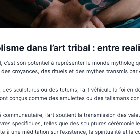
isme dans l’art tribal : entre rea
l, c’est son potentiel à représenter le monde mythologiq
t des croyances, des rituels et des mythes transmis par o
es sculptures ou des totems, l’art véhicule la foi en de
sont conçus comme des amulettes ou des talismans contr
té communautaire, l’art soutient la transmission des val
vres spécifiques, telles que des sculptures cérémonielles
nvite à une méditation sur l’existence, la spiritualité et l