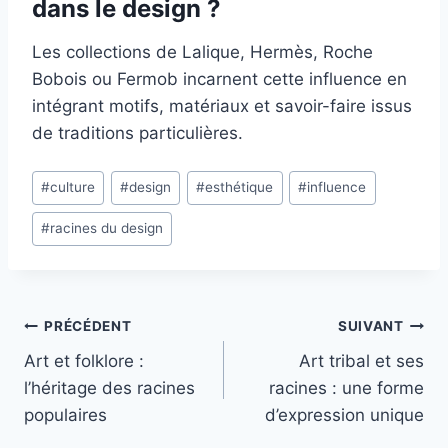
dans le design ?
Les collections de Lalique, Hermès, Roche
Bobois ou Fermob incarnent cette influence en
intégrant motifs, matériaux et savoir-faire issus
de traditions particulières.
Étiquettes
#
culture
#
design
#
esthétique
#
influence
de
#
racines du design
la
publication :
Navigation
PRÉCÉDENT
SUIVANT
Art et folklore :
Art tribal et ses
de
l’héritage des racines
racines : une forme
l’article
populaires
d’expression unique