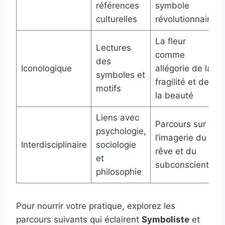
références
symbole
culturelles
révolutionnaire
La fleur
Lectures
comme
des
Iconologique
allégorie de la
symboles et
fragilité et de
motifs
la beauté
Liens avec
Parcours sur
psychologie,
l’imagerie du
Interdisciplinaire
sociologie
rêve et du
et
subconscient
philosophie
Pour nourrir votre pratique, explorez les
parcours suivants qui éclairent
Symboliste
et