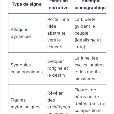
Fonction
Exemple
Type de signe
narrative
iconographique
Porter une
La Liberté
idée
guidant le
Allégorie
abstraite
peuple
dynamiue
vers le
(idéalisme et
concret
lutte)
La lune, les
Évoquer
Symboles
cycles lunaires
l’origine et
cosmogoniques
et les motifs
le destin
circulaires
Figures de
Révéler
héros ou de
Figures
des
déités dans des
mythologiques
archétypes
compositions
universels