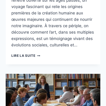
fenêtre ouverte sur les âges passés, un
voyage fascinant qui relie les origines
premières de la création humaine aux
œuvres majeures qui continuent de nourrir
notre imaginaire. À travers ce périple, on
découvre comment l’art, dans ses multiples
expressions, est un témoignage vivant des
évolutions sociales, culturelles et…
LES
LIRE LA SUITE
RACINES
DE
L’ART
:
UN
VOYAGE
À
TRAVERS
L’HISTOIRE