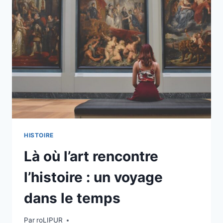
DE
L’HISTOIRE
DE
L’ART
:
COMPRENDRE
LES
MOUVEMENTS
MAJEURS
JUSQU’EN
2025
HISTOIRE
Là où l’art rencontre
l’histoire : un voyage
dans le temps
Par
roLIPUR