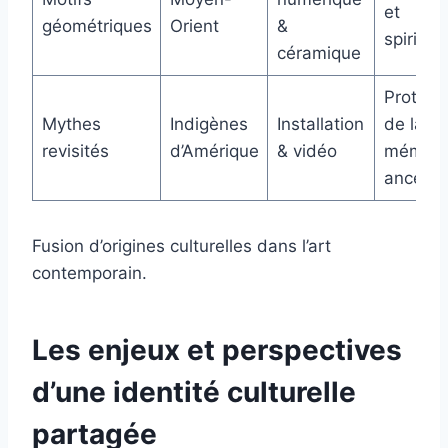
et
géométriques
Orient
&
spiritual
céramique
Protect
Mythes
Indigènes
Installation
de la
revisités
d’Amérique
& vidéo
mémoir
ancestr
Fusion d’origines culturelles dans l’art
contemporain.
Les enjeux et perspectives
d’une identité culturelle
partagée