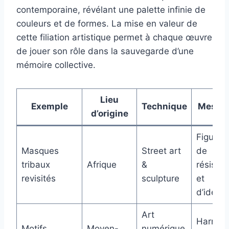
contemporaine, révélant une palette infinie de
couleurs et de formes. La mise en valeur de
cette filiation artistique permet à chaque œuvre
de jouer son rôle dans la sauvegarde d’une
mémoire collective.
Lieu
Exemple
Technique
Messa
d’origine
Figures
Masques
Street art
de
tribaux
Afrique
&
résista
revisités
sculpture
et
d’identi
Art
Harmon
Motifs
Moyen-
numérique