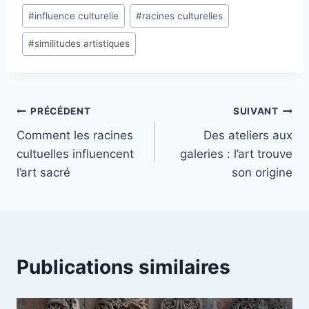
#
influence culturelle
#
racines culturelles
la
publication :
#
similitudes artistiques
Navigation
PRÉCÉDENT
SUIVANT
Comment les racines
Des ateliers aux
de
cultuelles influencent
galeries : l’art trouve
l’article
l’art sacré
son origine
Publications similaires