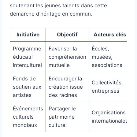
soutenant les jeunes talents dans cette
démarche d’héritage en commun.
Initiative
Objectif
Acteurs clés
Programme
Favoriser la
Écoles,
R
éducatif
compréhension
musées,
p
interculturel
mutuelle
associations
l
Fonds de
Encourager la
Collectivités,
I
soutien aux
création issue
entreprises
e
artistes
des racines
Événements
Partager le
Organisations
D
culturels
patrimoine
internationales
c
mondiaux
culturel