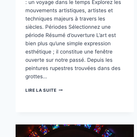
: un voyage dans le temps Explorez les
mouvements artistiques, artistes et
techniques majeurs à travers les
siècles. Périodes Sélectionnez une
période Résumé d’ouverture L’art est
bien plus qu’une simple expression
esthétique ; il constitue une fenêtre
ouverte sur notre passé. Depuis les
peintures rupestres trouvées dans des
grottes…
LÀ
LIRE LA SUITE
OÙ
L’ART
RENCONTRE
L’HISTOIRE
:
UN
VOYAGE