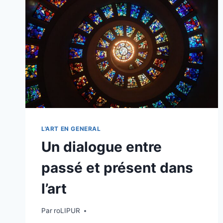
DANS
LE
TEMPS
L'ART EN GENERAL
Un dialogue entre
passé et présent dans
l’art
Par
roLIPUR