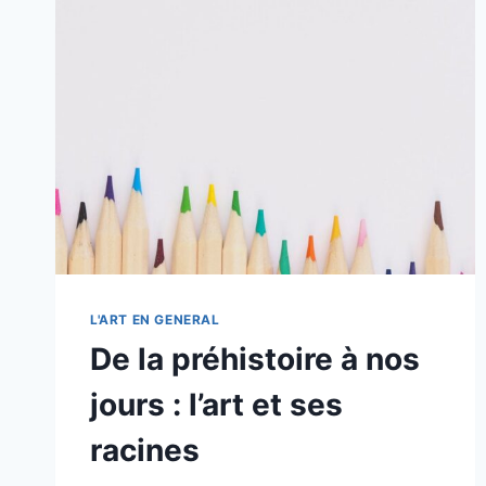
PRÉSENT
DANS
L’ART
L'ART EN GENERAL
De la préhistoire à nos
jours : l’art et ses
racines