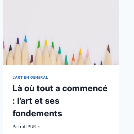
SON
ORIGINE
L'ART EN GENERAL
Là où tout a commencé
: l’art et ses
fondements
Par
roLIPUR