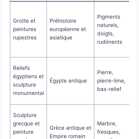
Ri
Pigments
m
Grotte et
Préhistoire
naturels,
co
peintures
européenne et
doigts,
pr
rupestres
asiatique
rudiments
s
si
Cu
Reliefs
Pierre,
id
égyptiens et
Égypte antique
pierre-lime,
mo
sculpture
bas-relief
ar
monumental
sa
Id
Sculpture
be
grecque et
Marbre,
Grèce antique et
na
peinture
fresques,
Empire romain
na