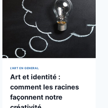
AUX
EXPRESSIONS
MODERNES
L'ART EN GENERAL
Art et identité :
comment les racines
façonnent notre
créativité