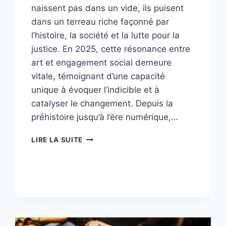
naissent pas dans un vide, ils puisent
dans un terreau riche façonné par
l’histoire, la société et la lutte pour la
justice. En 2025, cette résonance entre
art et engagement social demeure
vitale, témoignant d’une capacité
unique à évoquer l’indicible et à
catalyser le changement. Depuis la
préhistoire jusqu’à l’ère numérique,…
LES
LIRE LA SUITE
RACINES
DE
L’ART
AU
CŒUR
DES
MOUVEMENTS
SOCIAUX